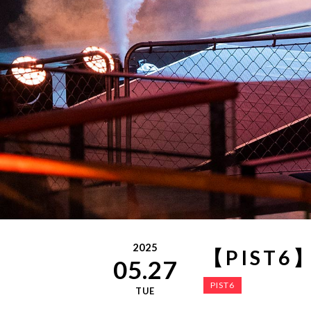
2025
【PIST
05.27
PIST6
TUE